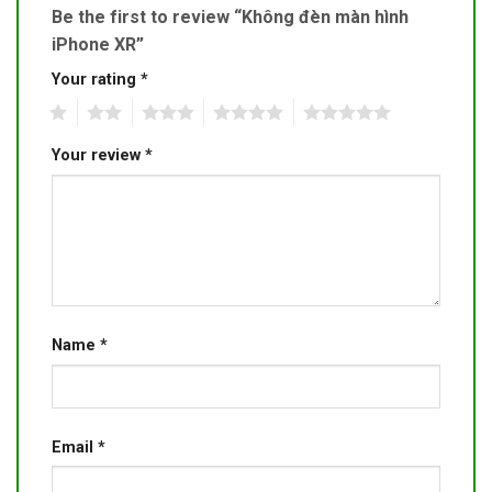
Be the first to review “Không đèn màn hình
iPhone XR”
Your rating
*
1
2
3
4
5
Your review
*
Name
*
Email
*