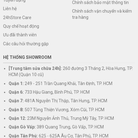
Chính sách bảo mật thông tin
Liên hệ
Chính sách vận chuyển và kiểm
tra hàng
24hStore Care
Quy chế hoạt động
Ưu đãi thành viên
Các câu hỏi thường gặp
HỆ THỐNG SHOWROOM
[Trung tâm sửa chữa 24h]:
260 đường 3 Tháng 2, Hòa Hưng, TP.
HCM (Quận 10 cũ)
Quận 1:
249 - 251 Trần Quang Khải, Tân Định, TP. HCM
Quận 6:
733 Hậu Giang, Bình Phú, TP. HCM
Quận 7:
481A Nguyễn Thị Thập, Tân Hưng, TP. HCM
Quận 8:
507 Tùng Thiện Vương, Xóm Cũi, TP. HCM
Quận 12:
23M Nguyễn Ảnh Thủ, Trung Mỹ Tây, TP. HCM
Quận Gò Vấp:
389 Quang Trung, Gò Vấp, TP. HCM
Quận Tân Phú:
625 - 625A Âu Cơ, Tân Phú, TP. HCM