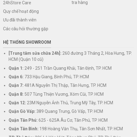
tra hàng
24hStore Care
Quy chế hoạt động
Ưu đãi thành viên
Các câu hỏi thường gặp
HỆ THỐNG SHOWROOM
[Trung tâm sửa chữa 24h]:
260 đường 3 Tháng 2, Hòa Hưng, TP.
HCM (Quận 10 cũ)
Quận 1:
249 - 251 Trần Quang Khải, Tân Định, TP. HCM
Quận 6:
733 Hậu Giang, Bình Phú, TP. HCM
Quận 7:
481A Nguyễn Thị Thập, Tân Hưng, TP. HCM
Quận 8:
507 Tùng Thiện Vương, Xóm Cũi, TP. HCM
Quận 12:
23M Nguyễn Ảnh Thủ, Trung Mỹ Tây, TP. HCM
Quận Gò Vấp:
389 Quang Trung, Gò Vấp, TP. HCM
Quận Tân Phú:
625 - 625A Âu Cơ, Tân Phú, TP. HCM
Quận Tân Bình:
198 Hoàng Văn Thụ, Tân Sơn Nhất, TP. HCM