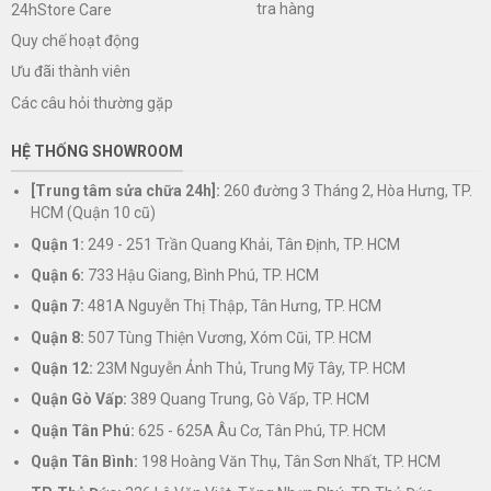
tra hàng
24hStore Care
Quy chế hoạt động
Ưu đãi thành viên
Các câu hỏi thường gặp
HỆ THỐNG SHOWROOM
[Trung tâm sửa chữa 24h]:
260 đường 3 Tháng 2, Hòa Hưng, TP.
HCM (Quận 10 cũ)
Quận 1:
249 - 251 Trần Quang Khải, Tân Định, TP. HCM
Quận 6:
733 Hậu Giang, Bình Phú, TP. HCM
Quận 7:
481A Nguyễn Thị Thập, Tân Hưng, TP. HCM
Quận 8:
507 Tùng Thiện Vương, Xóm Cũi, TP. HCM
Quận 12:
23M Nguyễn Ảnh Thủ, Trung Mỹ Tây, TP. HCM
Quận Gò Vấp:
389 Quang Trung, Gò Vấp, TP. HCM
Quận Tân Phú:
625 - 625A Âu Cơ, Tân Phú, TP. HCM
Quận Tân Bình:
198 Hoàng Văn Thụ, Tân Sơn Nhất, TP. HCM