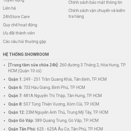
Chính sách bảo mật thông tin
Liên hệ
Chính sách vận chuyển và kiểm
tra hàng
24hStore Care
Quy chế hoạt động
Ưu đãi thành viên
Các câu hỏi thường gặp
HỆ THỐNG SHOWROOM
[Trung tâm sửa chữa 24h]:
260 đường 3 Tháng 2, Hòa Hưng, TP.
HCM (Quận 10 cũ)
Quận 1:
249 - 251 Trần Quang Khải, Tân Định, TP. HCM
Quận 6:
733 Hậu Giang, Bình Phú, TP. HCM
Quận 7:
481A Nguyễn Thị Thập, Tân Hưng, TP. HCM
Quận 8:
507 Tùng Thiện Vương, Xóm Cũi, TP. HCM
Quận 12:
23M Nguyễn Ảnh Thủ, Trung Mỹ Tây, TP. HCM
Quận Gò Vấp:
389 Quang Trung, Gò Vấp, TP. HCM
Quận Tân Phú:
625 - 625A Âu Cơ, Tân Phú, TP. HCM