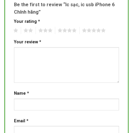
Be the first to review “Ic sạc, ic usb iPhone 6
Chính hãng”
Your rating
*
1
2
3
4
5
Your review
*
Name
*
Email
*