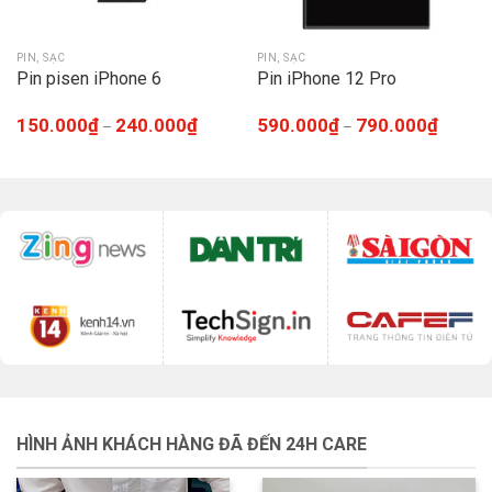
PIN, SẠC
PIN, SẠC
Pin pisen iPhone 6
Pin iPhone 12 Pro
150.000
₫
240.000
₫
590.000
₫
790.000
₫
–
–
HÌNH ẢNH KHÁCH HÀNG ĐÃ ĐẾN 24H CARE