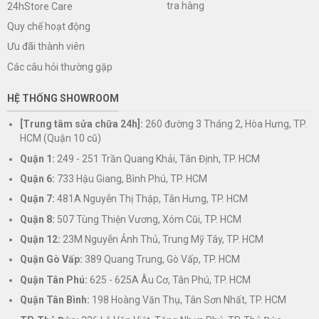
tra hàng
24hStore Care
Quy chế hoạt động
Ưu đãi thành viên
Các câu hỏi thường gặp
HỆ THỐNG SHOWROOM
[Trung tâm sửa chữa 24h]:
260 đường 3 Tháng 2, Hòa Hưng, TP.
HCM (Quận 10 cũ)
Quận 1:
249 - 251 Trần Quang Khải, Tân Định, TP. HCM
Quận 6:
733 Hậu Giang, Bình Phú, TP. HCM
Quận 7:
481A Nguyễn Thị Thập, Tân Hưng, TP. HCM
Quận 8:
507 Tùng Thiện Vương, Xóm Cũi, TP. HCM
Quận 12:
23M Nguyễn Ảnh Thủ, Trung Mỹ Tây, TP. HCM
Quận Gò Vấp:
389 Quang Trung, Gò Vấp, TP. HCM
Quận Tân Phú:
625 - 625A Âu Cơ, Tân Phú, TP. HCM
Quận Tân Bình:
198 Hoàng Văn Thụ, Tân Sơn Nhất, TP. HCM