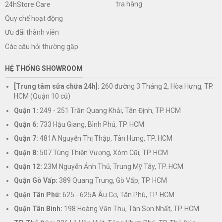
tra hàng
24hStore Care
Quy chế hoạt động
Ưu đãi thành viên
Các câu hỏi thường gặp
HỆ THỐNG SHOWROOM
[Trung tâm sửa chữa 24h]:
260 đường 3 Tháng 2, Hòa Hưng, TP.
HCM (Quận 10 cũ)
Quận 1:
249 - 251 Trần Quang Khải, Tân Định, TP. HCM
Quận 6:
733 Hậu Giang, Bình Phú, TP. HCM
Quận 7:
481A Nguyễn Thị Thập, Tân Hưng, TP. HCM
Quận 8:
507 Tùng Thiện Vương, Xóm Cũi, TP. HCM
Quận 12:
23M Nguyễn Ảnh Thủ, Trung Mỹ Tây, TP. HCM
Quận Gò Vấp:
389 Quang Trung, Gò Vấp, TP. HCM
Quận Tân Phú:
625 - 625A Âu Cơ, Tân Phú, TP. HCM
Quận Tân Bình:
198 Hoàng Văn Thụ, Tân Sơn Nhất, TP. HCM