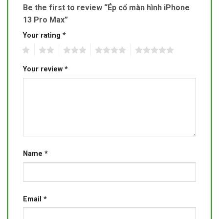
Be the first to review “Ép cổ màn hình iPhone
13 Pro Max”
Your rating
*
1
2
3
4
5
Your review
*
Name
*
Email
*