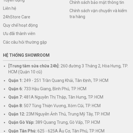
Chính sách bảo mật thông tin
Liên hệ
Chính sách vận chuyển và kiểm
tra hàng
24hStore Care
Quy chế hoạt động
Ưu đãi thành viên
Các câu hỏi thường gặp
HỆ THỐNG SHOWROOM
[Trung tâm sửa chữa 24h]:
260 đường 3 Tháng 2, Hòa Hưng, TP.
HCM (Quận 10 cũ)
Quận 1:
249 - 251 Trần Quang Khải, Tân Định, TP. HCM
Quận 6:
733 Hậu Giang, Bình Phú, TP. HCM
Quận 7:
481A Nguyễn Thị Thập, Tân Hưng, TP. HCM
Quận 8:
507 Tùng Thiện Vương, Xóm Cũi, TP. HCM
Quận 12:
23M Nguyễn Ảnh Thủ, Trung Mỹ Tây, TP. HCM
Quận Gò Vấp:
389 Quang Trung, Gò Vấp, TP. HCM
Quận Tân Phú:
625 - 625A Âu Cơ, Tân Phú, TP. HCM