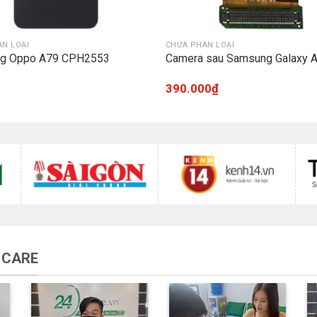
N LOẠI
CHƯA PHÂN LOẠI
ưng Oppo A79 CPH2553
Camera sau Samsung Galaxy 
390.000
₫
 CARE