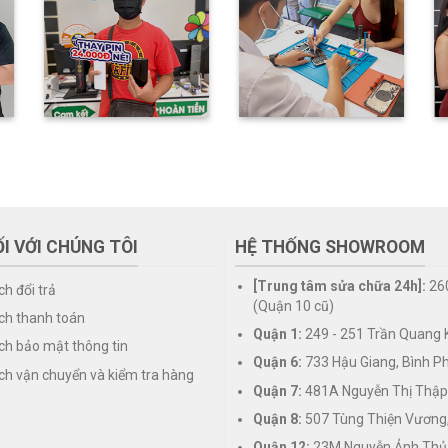
I VỚI CHÚNG TÔI
HỆ THỐNG SHOWROOM
[Trung tâm sửa chữa 24h]:
26
ch đổi trả
(Quận 10 cũ)
ch thanh toán
Quận 1:
249 - 251 Trần Quang K
ch bảo mật thông tin
Quận 6:
733 Hậu Giang, Bình P
ch vận chuyển và kiểm tra hàng
Quận 7:
481A Nguyễn Thị Thập
Quận 8:
507 Tùng Thiện Vương
Quận 12:
23M Nguyễn Ảnh Thủ,