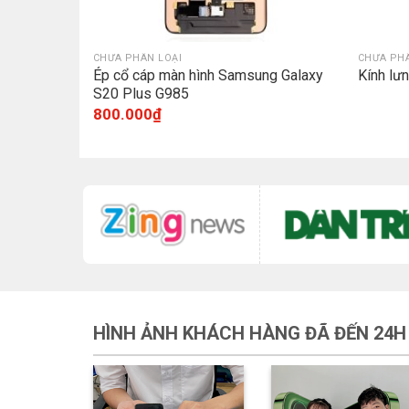
CHƯA PHÂN LOẠI
CHƯA PHÂ
Ép cổ cáp màn hình Samsung Galaxy
Kính l
S20 Plus G985
800.000
₫
HÌNH ẢNH KHÁCH HÀNG ĐÃ ĐẾN 24H