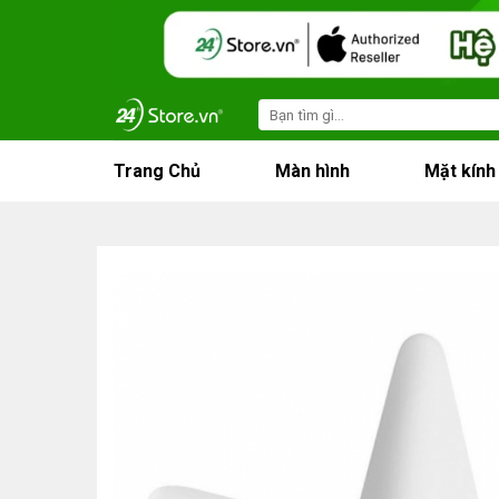
Skip
to
content
Search
for:
Trang Chủ
Màn hình
Mặt kính