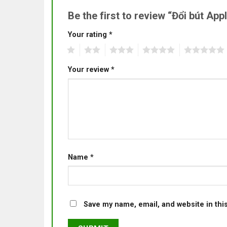
Be the first to review “Đổi bút App
Your rating
*
1
2
3
4
5
Your review
*
Name
*
Save my name, email, and website in thi