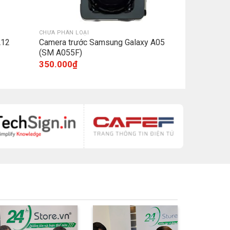
CHƯA PHÂN LOẠI
A12
Camera trước Samsung Galaxy A05
(SM A055F)
350.000
₫