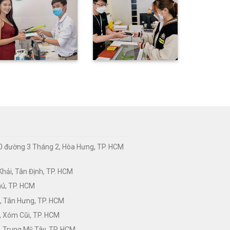
0 đường 3 Tháng 2, Hòa Hưng, TP. HCM
hải, Tân Định, TP. HCM
hú, TP. HCM
, Tân Hưng, TP. HCM
, Xóm Cũi, TP. HCM
 Trung Mỹ Tây, TP. HCM