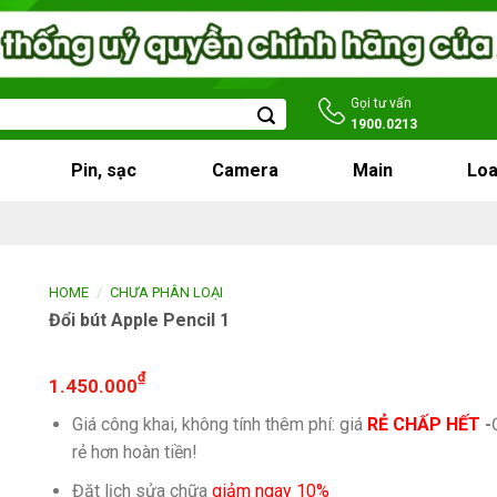
Gọi tư vấn
1900.0213
Pin, sạc
Camera
Main
Loa
/
HOME
CHƯA PHÂN LOẠI
Đổi bút Apple Pencil 1
₫
1.450.000
Giá công khai, không tính thêm phí: giá
RẺ CHẤP HẾT
-
rẻ hơn hoàn tiền!
Đặt lịch sửa chữa
giảm ngay 10%