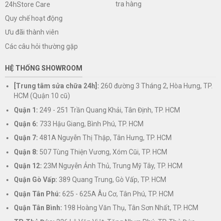
tra hàng
24hStore Care
Quy chế hoạt động
Ưu đãi thành viên
Các câu hỏi thường gặp
HỆ THỐNG SHOWROOM
[Trung tâm sửa chữa 24h]:
260 đường 3 Tháng 2, Hòa Hưng, TP.
HCM (Quận 10 cũ)
Quận 1:
249 - 251 Trần Quang Khải, Tân Định, TP. HCM
Quận 6:
733 Hậu Giang, Bình Phú, TP. HCM
Quận 7:
481A Nguyễn Thị Thập, Tân Hưng, TP. HCM
Quận 8:
507 Tùng Thiện Vương, Xóm Cũi, TP. HCM
Quận 12:
23M Nguyễn Ảnh Thủ, Trung Mỹ Tây, TP. HCM
Quận Gò Vấp:
389 Quang Trung, Gò Vấp, TP. HCM
Quận Tân Phú:
625 - 625A Âu Cơ, Tân Phú, TP. HCM
Quận Tân Bình:
198 Hoàng Văn Thụ, Tân Sơn Nhất, TP. HCM