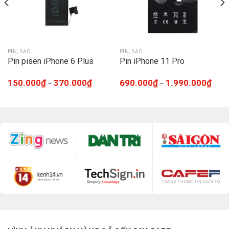
PIN, SẠC
PIN, SẠC
Pin pisen iPhone 6 Plus
Pin iPhone 11 Pro
150.000
₫
370.000
₫
690.000
₫
1.990.000
₫
–
–