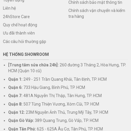
Chính sách bảo mật thông tin
Liên hệ
Chính sách vận chuyển và kiểm
tra hàng
24hStore Care
Quy chế hoạt động
Ưu đãi thành viên
Các câu hỏi thường gặp
HỆ THỐNG SHOWROOM
[Trung tâm sửa chữa 24h]:
260 đường 3 Tháng 2, Hòa Hưng, TP.
HCM (Quận 10 cũ)
Quận 1:
249 - 251 Trần Quang Khải, Tân Định, TP. HCM
Quận 6:
733 Hậu Giang, Bình Phú, TP. HCM
Quận 7:
481A Nguyễn Thị Thập, Tân Hưng, TP. HCM
Quận 8:
507 Tùng Thiện Vương, Xóm Cũi, TP. HCM
Quận 12:
23M Nguyễn Ảnh Thủ, Trung Mỹ Tây, TP. HCM
Quận Gò Vấp:
389 Quang Trung, Gò Vấp, TP. HCM
Quận Tân Phú:
625 - 625A Âu Cơ, Tân Phú, TP. HCM