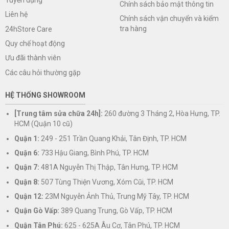
Chính sách bảo mật thông tin
Liên hệ
Chính sách vận chuyển và kiểm
tra hàng
24hStore Care
Quy chế hoạt động
Ưu đãi thành viên
Các câu hỏi thường gặp
HỆ THỐNG SHOWROOM
[Trung tâm sửa chữa 24h]:
260 đường 3 Tháng 2, Hòa Hưng, TP.
HCM (Quận 10 cũ)
Quận 1:
249 - 251 Trần Quang Khải, Tân Định, TP. HCM
Quận 6:
733 Hậu Giang, Bình Phú, TP. HCM
Quận 7:
481A Nguyễn Thị Thập, Tân Hưng, TP. HCM
Quận 8:
507 Tùng Thiện Vương, Xóm Cũi, TP. HCM
Quận 12:
23M Nguyễn Ảnh Thủ, Trung Mỹ Tây, TP. HCM
Quận Gò Vấp:
389 Quang Trung, Gò Vấp, TP. HCM
Quận Tân Phú:
625 - 625A Âu Cơ, Tân Phú, TP. HCM