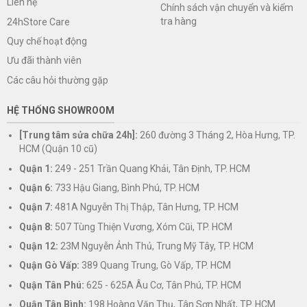
Liên hệ
Chính sách vận chuyển và kiểm
tra hàng
24hStore Care
Quy chế hoạt động
Ưu đãi thành viên
Các câu hỏi thường gặp
HỆ THỐNG SHOWROOM
[Trung tâm sửa chữa 24h]:
260 đường 3 Tháng 2, Hòa Hưng, TP.
HCM (Quận 10 cũ)
Quận 1:
249 - 251 Trần Quang Khải, Tân Định, TP. HCM
Quận 6:
733 Hậu Giang, Bình Phú, TP. HCM
Quận 7:
481A Nguyễn Thị Thập, Tân Hưng, TP. HCM
Quận 8:
507 Tùng Thiện Vương, Xóm Cũi, TP. HCM
Quận 12:
23M Nguyễn Ảnh Thủ, Trung Mỹ Tây, TP. HCM
Quận Gò Vấp:
389 Quang Trung, Gò Vấp, TP. HCM
Quận Tân Phú:
625 - 625A Âu Cơ, Tân Phú, TP. HCM
Quận Tân Bình:
198 Hoàng Văn Thụ, Tân Sơn Nhất, TP. HCM