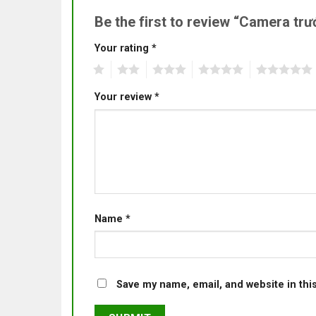
Be the first to review “Camera t
Your rating
*
1
2
3
4
5
Your review
*
Name
*
Save my name, email, and website in thi