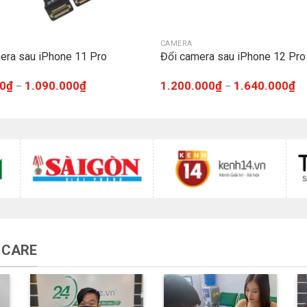
CAMERA
era sau iPhone 11 Pro
Đổi camera sau iPhone 12 Pr
0
₫
1.090.000
₫
1.200.000
₫
1.640.000
₫
–
–
 CARE