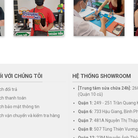
I VỚI CHÚNG TÔI
HỆ THỐNG SHOWROOM
[Trung tâm sửa chữa 24h]:
26
ch đổi trả
(Quận 10 cũ)
ch thanh toán
Quận 1:
249 - 251 Trần Quang K
ch bảo mật thông tin
Quận 6:
733 Hậu Giang, Bình P
ch vận chuyển và kiểm tra hàng
Quận 7:
481A Nguyễn Thị Thập
Quận 8:
507 Tùng Thiện Vương
Quận 12:
23M Nguyễn Ảnh Thủ,