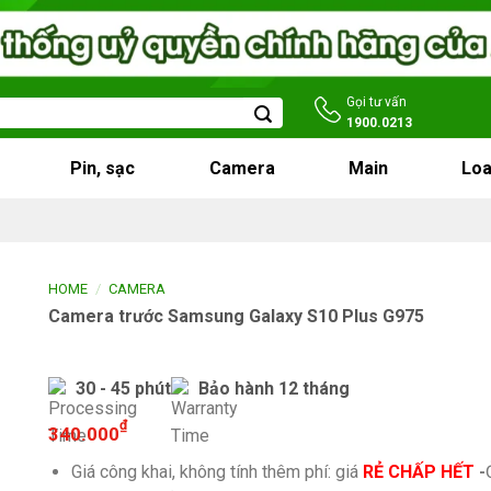
Gọi tư vấn
1900.0213
Pin, sạc
Camera
Main
Loa
/
HOME
CAMERA
Camera trước Samsung Galaxy S10 Plus G975
30 - 45 phút
Bảo hành 12 tháng
₫
340.000
Giá công khai, không tính thêm phí: giá
RẺ CHẤP HẾT
-