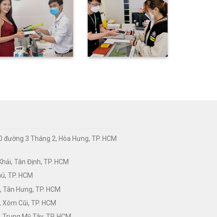
0 đường 3 Tháng 2, Hòa Hưng, TP. HCM
hải, Tân Định, TP. HCM
hú, TP. HCM
, Tân Hưng, TP. HCM
, Xóm Cũi, TP. HCM
 Trung Mỹ Tây, TP. HCM