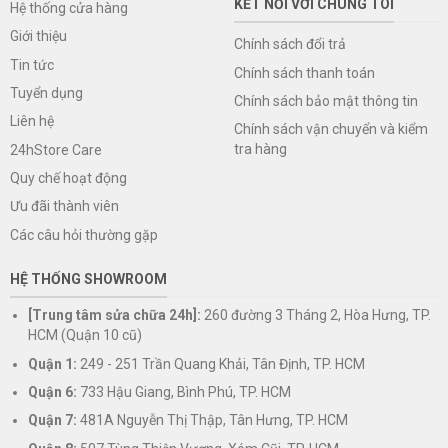
KẾT NỐI VỚI CHÚNG TÔI
Hệ thống cửa hàng
Giới thiệu
Chính sách đổi trả
Tin tức
Chính sách thanh toán
Tuyển dụng
Chính sách bảo mật thông tin
Liên hệ
Chính sách vận chuyển và kiểm
tra hàng
24hStore Care
Quy chế hoạt động
Ưu đãi thành viên
Các câu hỏi thường gặp
HỆ THỐNG SHOWROOM
[Trung tâm sửa chữa 24h]:
260 đường 3 Tháng 2, Hòa Hưng, TP.
HCM (Quận 10 cũ)
Quận 1:
249 - 251 Trần Quang Khải, Tân Định, TP. HCM
Quận 6:
733 Hậu Giang, Bình Phú, TP. HCM
Quận 7:
481A Nguyễn Thị Thập, Tân Hưng, TP. HCM