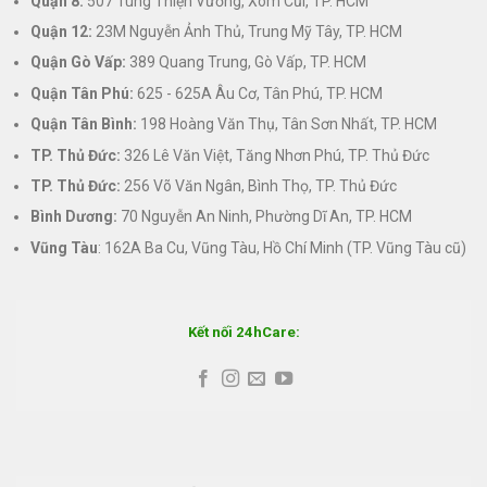
Quận 8:
507 Tùng Thiện Vương, Xóm Cũi, TP. HCM
Quận 12:
23M Nguyễn Ảnh Thủ, Trung Mỹ Tây, TP. HCM
Quận Gò Vấp:
389 Quang Trung, Gò Vấp, TP. HCM
Quận Tân Phú:
625 - 625A Âu Cơ, Tân Phú, TP. HCM
Quận Tân Bình:
198 Hoàng Văn Thụ, Tân Sơn Nhất, TP. HCM
TP. Thủ Đức:
326 Lê Văn Việt, Tăng Nhơn Phú, TP. Thủ Đức
TP. Thủ Đức:
256 Võ Văn Ngân, Bình Thọ, TP. Thủ Đức
Bình Dương:
70 Nguyễn An Ninh, Phường Dĩ An, TP. HCM
Vũng Tàu
: 162A Ba Cu, Vũng Tàu, Hồ Chí Minh (TP. Vũng Tàu cũ)
Kết nối 24hCare: