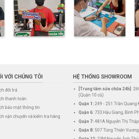
I VỚI CHÚNG TÔI
HỆ THỐNG SHOWROOM
[Trung tâm sửa chữa 24h]:
26
ch đổi trả
(Quận 10 cũ)
ch thanh toán
Quận 1:
249 - 251 Trần Quang K
ch bảo mật thông tin
Quận 6:
733 Hậu Giang, Bình P
ch vận chuyển và kiểm tra hàng
Quận 7:
481A Nguyễn Thị Thập
Quận 8:
507 Tùng Thiện Vương
Quận 12:
23M Nguyễn Ảnh Thủ,