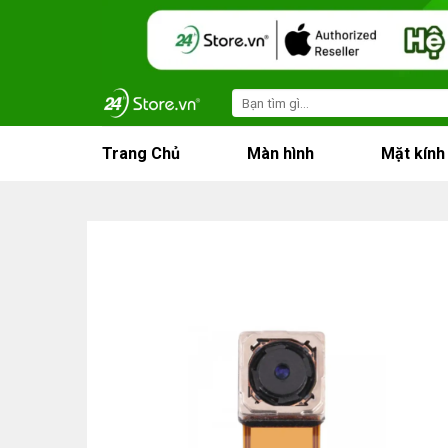
Skip
to
content
Search
for:
Trang Chủ
Màn hình
Mặt kính