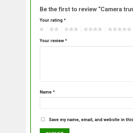
Be the first to review “Camera t
Your rating
*
1
2
3
4
5
Your review
*
Name
*
Save my name, email, and website in thi