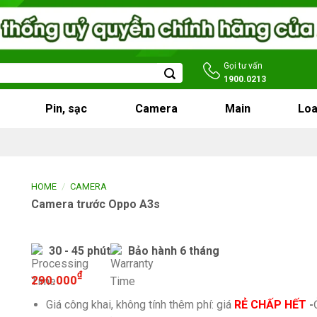
Gọi tư vấn
1900.0213
Pin, sạc
Camera
Main
Loa
/
HOME
CAMERA
Camera trước Oppo A3s
30 - 45 phút
Bảo hành 6 tháng
₫
290.000
Giá công khai, không tính thêm phí: giá
RẺ CHẤP HẾT
-