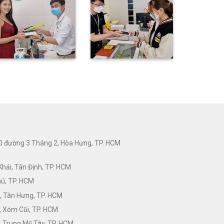
0 đường 3 Tháng 2, Hòa Hưng, TP. HCM
hải, Tân Định, TP. HCM
hú, TP. HCM
, Tân Hưng, TP. HCM
, Xóm Cũi, TP. HCM
 Trung Mỹ Tây, TP. HCM