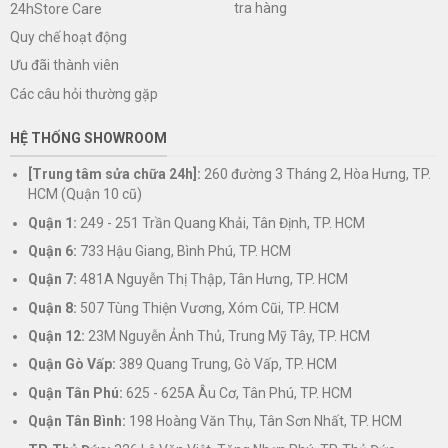
tra hàng
24hStore Care
Quy chế hoạt động
Ưu đãi thành viên
Các câu hỏi thường gặp
HỆ THỐNG SHOWROOM
[Trung tâm sửa chữa 24h]:
260 đường 3 Tháng 2, Hòa Hưng, TP.
HCM (Quận 10 cũ)
Quận 1:
249 - 251 Trần Quang Khải, Tân Định, TP. HCM
Quận 6:
733 Hậu Giang, Bình Phú, TP. HCM
Quận 7:
481A Nguyễn Thị Thập, Tân Hưng, TP. HCM
Quận 8:
507 Tùng Thiện Vương, Xóm Cũi, TP. HCM
Quận 12:
23M Nguyễn Ảnh Thủ, Trung Mỹ Tây, TP. HCM
Quận Gò Vấp:
389 Quang Trung, Gò Vấp, TP. HCM
Quận Tân Phú:
625 - 625A Âu Cơ, Tân Phú, TP. HCM
Quận Tân Bình:
198 Hoàng Văn Thụ, Tân Sơn Nhất, TP. HCM