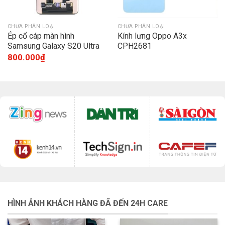
CHƯA PHÂN LOẠI
CHƯA PHÂN LOẠI
Ép cổ cáp màn hình
Kính lưng Oppo A3x
Samsung Galaxy S20 Ultra
CPH2681
G988
800.000
₫
HÌNH ẢNH KHÁCH HÀNG ĐÃ ĐẾN 24H CARE