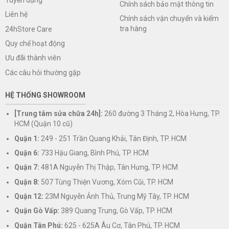
Chính sách bảo mật thông tin
Liên hệ
Chính sách vận chuyển và kiểm
tra hàng
24hStore Care
Quy chế hoạt động
Ưu đãi thành viên
Các câu hỏi thường gặp
HỆ THỐNG SHOWROOM
[Trung tâm sửa chữa 24h]:
260 đường 3 Tháng 2, Hòa Hưng, TP.
HCM (Quận 10 cũ)
Quận 1:
249 - 251 Trần Quang Khải, Tân Định, TP. HCM
Quận 6:
733 Hậu Giang, Bình Phú, TP. HCM
Quận 7:
481A Nguyễn Thị Thập, Tân Hưng, TP. HCM
Quận 8:
507 Tùng Thiện Vương, Xóm Cũi, TP. HCM
Quận 12:
23M Nguyễn Ảnh Thủ, Trung Mỹ Tây, TP. HCM
Quận Gò Vấp:
389 Quang Trung, Gò Vấp, TP. HCM
Quận Tân Phú:
625 - 625A Âu Cơ, Tân Phú, TP. HCM