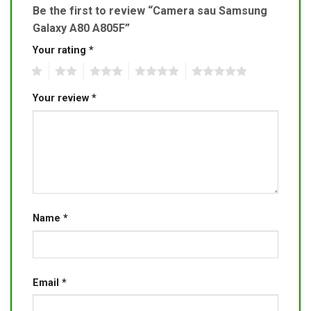
Be the first to review “Camera sau Samsung
Galaxy A80 A805F”
Your rating
*
1
2
3
4
5
Your review
*
Name
*
Email
*