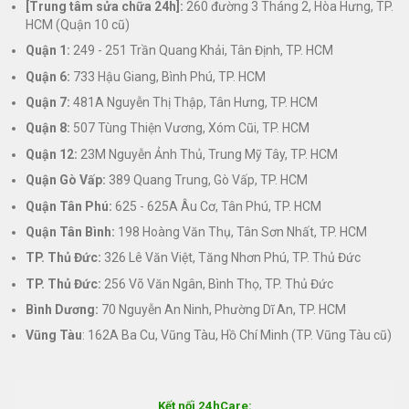
[Trung tâm sửa chữa 24h]:
260 đường 3 Tháng 2, Hòa Hưng, TP.
HCM (Quận 10 cũ)
Quận 1:
249 - 251 Trần Quang Khải, Tân Định, TP. HCM
Quận 6:
733 Hậu Giang, Bình Phú, TP. HCM
Quận 7:
481A Nguyễn Thị Thập, Tân Hưng, TP. HCM
Quận 8:
507 Tùng Thiện Vương, Xóm Cũi, TP. HCM
Quận 12:
23M Nguyễn Ảnh Thủ, Trung Mỹ Tây, TP. HCM
Quận Gò Vấp:
389 Quang Trung, Gò Vấp, TP. HCM
Quận Tân Phú:
625 - 625A Âu Cơ, Tân Phú, TP. HCM
Quận Tân Bình:
198 Hoàng Văn Thụ, Tân Sơn Nhất, TP. HCM
TP. Thủ Đức:
326 Lê Văn Việt, Tăng Nhơn Phú, TP. Thủ Đức
TP. Thủ Đức:
256 Võ Văn Ngân, Bình Thọ, TP. Thủ Đức
Bình Dương:
70 Nguyễn An Ninh, Phường Dĩ An, TP. HCM
Vũng Tàu
: 162A Ba Cu, Vũng Tàu, Hồ Chí Minh (TP. Vũng Tàu cũ)
Kết nối 24hCare: