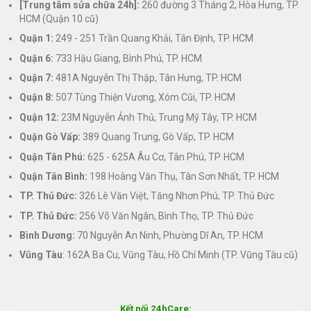
[Trung tâm sửa chữa 24h]:
260 đường 3 Tháng 2, Hòa Hưng, TP.
HCM (Quận 10 cũ)
Quận 1:
249 - 251 Trần Quang Khải, Tân Định, TP. HCM
Quận 6:
733 Hậu Giang, Bình Phú, TP. HCM
Quận 7:
481A Nguyễn Thị Thập, Tân Hưng, TP. HCM
Quận 8:
507 Tùng Thiện Vương, Xóm Cũi, TP. HCM
Quận 12:
23M Nguyễn Ảnh Thủ, Trung Mỹ Tây, TP. HCM
Quận Gò Vấp:
389 Quang Trung, Gò Vấp, TP. HCM
Quận Tân Phú:
625 - 625A Âu Cơ, Tân Phú, TP. HCM
Quận Tân Bình:
198 Hoàng Văn Thụ, Tân Sơn Nhất, TP. HCM
TP. Thủ Đức:
326 Lê Văn Việt, Tăng Nhơn Phú, TP. Thủ Đức
TP. Thủ Đức:
256 Võ Văn Ngân, Bình Thọ, TP. Thủ Đức
Bình Dương:
70 Nguyễn An Ninh, Phường Dĩ An, TP. HCM
Vũng Tàu
: 162A Ba Cu, Vũng Tàu, Hồ Chí Minh (TP. Vũng Tàu cũ)
Kết nối 24hCare: