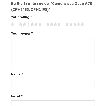
Be the first to review “Camera sau Oppo A78
(CPH2483, CPH2495)”
Your rating
*
1
2
3
4
5
Your review
*
Name
*
Email
*