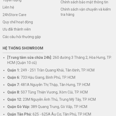
Chính sách bảo mật thông tin
Liên hệ
Chính sách vận chuyển và kiểm
tra hàng
24hStore Care
Quy chế hoạt động
Ưu đãi thành viên
Các câu hỏi thường gặp
HỆ THỐNG SHOWROOM
[Trung tâm sửa chữa 24h]:
260 đường 3 Tháng 2, Hòa Hưng, TP.
HCM (Quận 10 cũ)
Quận 1:
249 - 251 Trần Quang Khải, Tân Định, TP. HCM
Quận 6:
733 Hậu Giang, Bình Phú, TP. HCM
Quận 7:
481A Nguyễn Thị Thập, Tân Hưng, TP. HCM
Quận 8:
507 Tùng Thiện Vương, Xóm Cũi, TP. HCM
Quận 12:
23M Nguyễn Ảnh Thủ, Trung Mỹ Tây, TP. HCM
Quận Gò Vấp:
389 Quang Trung, Gò Vấp, TP. HCM
Quận Tân Phú:
625 - 625A Âu Cơ, Tân Phú, TP. HCM