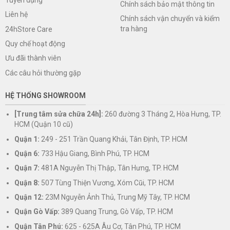
Chính sách bảo mật thông tin
Liên hệ
Chính sách vận chuyển và kiểm
tra hàng
24hStore Care
Quy chế hoạt động
Ưu đãi thành viên
Các câu hỏi thường gặp
HỆ THỐNG SHOWROOM
[Trung tâm sửa chữa 24h]:
260 đường 3 Tháng 2, Hòa Hưng, TP.
HCM (Quận 10 cũ)
Quận 1:
249 - 251 Trần Quang Khải, Tân Định, TP. HCM
Quận 6:
733 Hậu Giang, Bình Phú, TP. HCM
Quận 7:
481A Nguyễn Thị Thập, Tân Hưng, TP. HCM
Quận 8:
507 Tùng Thiện Vương, Xóm Cũi, TP. HCM
Quận 12:
23M Nguyễn Ảnh Thủ, Trung Mỹ Tây, TP. HCM
Quận Gò Vấp:
389 Quang Trung, Gò Vấp, TP. HCM
Quận Tân Phú:
625 - 625A Âu Cơ, Tân Phú, TP. HCM