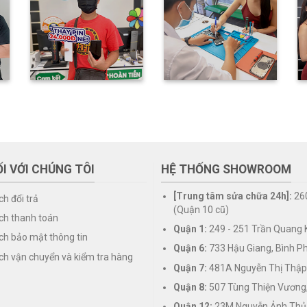
I VỚI CHÚNG TÔI
HỆ THỐNG SHOWROOM
[Trung tâm sửa chữa 24h]:
26
ch đổi trả
(Quận 10 cũ)
ch thanh toán
Quận 1:
249 - 251 Trần Quang K
ch bảo mật thông tin
Quận 6:
733 Hậu Giang, Bình P
ch vận chuyển và kiểm tra hàng
Quận 7:
481A Nguyễn Thị Thập
Quận 8:
507 Tùng Thiện Vương
Quận 12:
23M Nguyễn Ảnh Thủ,