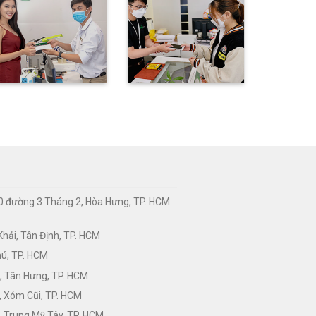
0 đường 3 Tháng 2, Hòa Hưng, TP. HCM
hải, Tân Định, TP. HCM
hú, TP. HCM
, Tân Hưng, TP. HCM
, Xóm Cũi, TP. HCM
 Trung Mỹ Tây, TP. HCM