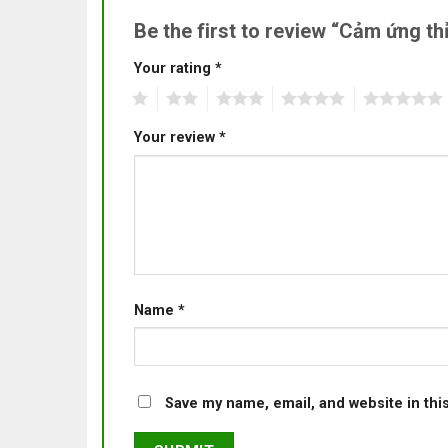
Be the first to review “Cảm ứng th
Your rating
*
1
2
3
4
5
Your review
*
Name
*
Save my name, email, and website in thi