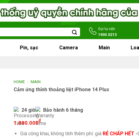
Gọi tư vấn
1900.0213
Pin, sạc
Camera
Main
Loa
/
HOME
MAIN
Cảm ứng thỉnh thoảng liệt iPhone 14 Plus
24 giờ
Bảo hành 6 tháng
₫
1.890.000
Giá công khai, không tính thêm phí: giá
RẺ CHẤP HẾT
-