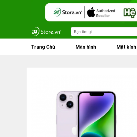
Skip
to
content
Search
for:
Trang Chủ
Màn hình
Mặt kính