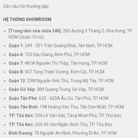
Các câu hỏi thường gặp
HỆ THỐNG SHOWROOM
[Trung tâm sửa chữa 24h]:
260 đường 3 Tháng 2, Hòa Hưng, TP.
HCM (Quận 10 cũ)
Quận 1:
249 - 251 Trần Quang Khải, Tân Định, TP. HCM
Quận 6:
733 Hậu Giang, Bình Phú, TP. HCM
Quận 7:
481A Nguyễn Thị Thập, Tân Hưng, TP. HCM
Quận 8:
507 Tùng Thiện Vương, Xóm Cũi, TP. HCM
Quận 12:
23M Nguyễn Ảnh Thủ, Trung Mỹ Tây, TP. HCM
Quận Gò Vấp:
389 Quang Trung, Gò Vấp, TP. HCM
Quận Tân Phú:
625 - 625A Âu Cơ, Tân Phú, TP. HCM
Quận Tân Bình:
198 Hoàng Văn Thụ, Tân Sơn Nhất, TP. HCM
TP. Thủ Đức:
326 Lê Văn Việt, Tăng Nhơn Phú, TP. Thủ Đức
TP. Thủ Đức:
256 Võ Văn Ngân, Bình Thọ, TP. Thủ Đức
Bình Dương:
70 Nguyễn An Ninh, Phường Dĩ An, TP. HCM