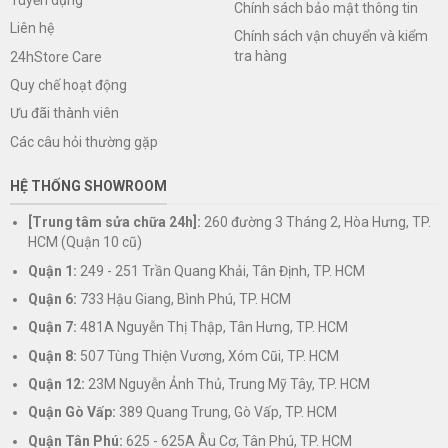
Chính sách bảo mật thông tin
Liên hệ
Chính sách vận chuyển và kiểm
tra hàng
24hStore Care
Quy chế hoạt động
Ưu đãi thành viên
Các câu hỏi thường gặp
HỆ THỐNG SHOWROOM
[Trung tâm sửa chữa 24h]:
260 đường 3 Tháng 2, Hòa Hưng, TP.
HCM (Quận 10 cũ)
Quận 1:
249 - 251 Trần Quang Khải, Tân Định, TP. HCM
Quận 6:
733 Hậu Giang, Bình Phú, TP. HCM
Quận 7:
481A Nguyễn Thị Thập, Tân Hưng, TP. HCM
Quận 8:
507 Tùng Thiện Vương, Xóm Cũi, TP. HCM
Quận 12:
23M Nguyễn Ảnh Thủ, Trung Mỹ Tây, TP. HCM
Quận Gò Vấp:
389 Quang Trung, Gò Vấp, TP. HCM
Quận Tân Phú:
625 - 625A Âu Cơ, Tân Phú, TP. HCM