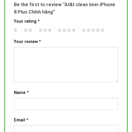
Be the first to review “At&t clean imei iPhone
8 Plus Chính hãng”
Your rating
*
1
2
3
4
5
Your review
*
Name
*
Email
*