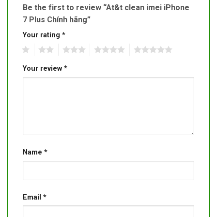
Be the first to review “At&t clean imei iPhone
7 Plus Chính hãng”
Your rating
*
1
2
3
4
5
Your review
*
Name
*
Email
*