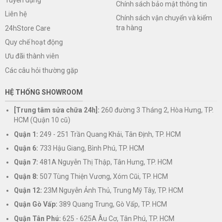
Chính sách bảo mật thông tin
Liên hệ
Chính sách vận chuyển và kiểm
tra hàng
24hStore Care
Quy chế hoạt động
Ưu đãi thành viên
Các câu hỏi thường gặp
HỆ THỐNG SHOWROOM
[Trung tâm sửa chữa 24h]:
260 đường 3 Tháng 2, Hòa Hưng, TP.
HCM (Quận 10 cũ)
Quận 1:
249 - 251 Trần Quang Khải, Tân Định, TP. HCM
Quận 6:
733 Hậu Giang, Bình Phú, TP. HCM
Quận 7:
481A Nguyễn Thị Thập, Tân Hưng, TP. HCM
Quận 8:
507 Tùng Thiện Vương, Xóm Cũi, TP. HCM
Quận 12:
23M Nguyễn Ảnh Thủ, Trung Mỹ Tây, TP. HCM
Quận Gò Vấp:
389 Quang Trung, Gò Vấp, TP. HCM
Quận Tân Phú:
625 - 625A Âu Cơ, Tân Phú, TP. HCM