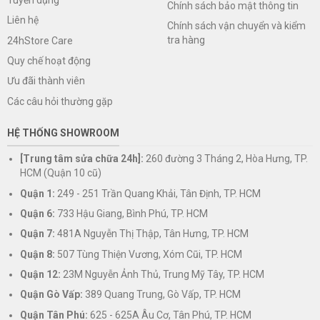
Chính sách bảo mật thông tin
Liên hệ
Chính sách vận chuyển và kiểm
tra hàng
24hStore Care
Quy chế hoạt động
Ưu đãi thành viên
Các câu hỏi thường gặp
HỆ THỐNG SHOWROOM
[Trung tâm sửa chữa 24h]:
260 đường 3 Tháng 2, Hòa Hưng, TP.
HCM (Quận 10 cũ)
Quận 1:
249 - 251 Trần Quang Khải, Tân Định, TP. HCM
Quận 6:
733 Hậu Giang, Bình Phú, TP. HCM
Quận 7:
481A Nguyễn Thị Thập, Tân Hưng, TP. HCM
Quận 8:
507 Tùng Thiện Vương, Xóm Cũi, TP. HCM
Quận 12:
23M Nguyễn Ảnh Thủ, Trung Mỹ Tây, TP. HCM
Quận Gò Vấp:
389 Quang Trung, Gò Vấp, TP. HCM
Quận Tân Phú:
625 - 625A Âu Cơ, Tân Phú, TP. HCM