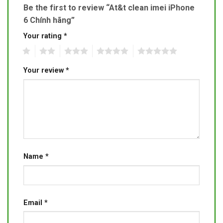
Be the first to review “At&t clean imei iPhone
6 Chính hãng”
Your rating
*
1
2
3
4
5
Your review
*
Name
*
Email
*