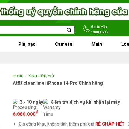
Gọi tư vấn
1900.0213
Pin, sạc
Camera
Main
Loa
/
HOME
KÍNH LƯNG/VỎ
At&t clean imei iPhone 14 Pro Chính hãng
3 - 10 ngày
Kiểm tra dịch vụ khi nhận lại máy
₫
6.000.000
Giá công khai, không tính thêm phí: giá
RẺ CHẤP HẾT
-