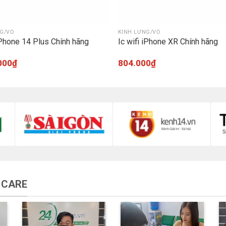
G/VỎ
KÍNH LƯNG/VỎ
 iPhone 14 Plus Chính hãng
Ic wifi iPhone XR Chính hãng
000
₫
804.000
₫
 CARE