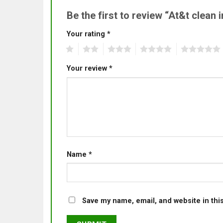
Be the first to review “At&t clean
Your rating
*
1
2
3
4
5
Your review
*
Name
*
Save my name, email, and website in thi