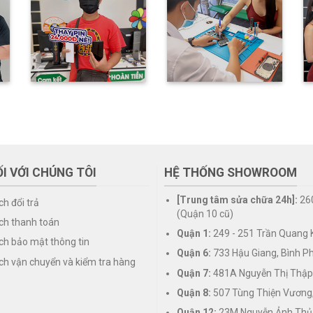
I VỚI CHÚNG TÔI
HỆ THỐNG SHOWROOM
[Trung tâm sửa chữa 24h]:
26
ch đổi trả
(Quận 10 cũ)
ch thanh toán
Quận 1:
249 - 251 Trần Quang K
ch bảo mật thông tin
Quận 6:
733 Hậu Giang, Bình P
ch vận chuyển và kiểm tra hàng
Quận 7:
481A Nguyễn Thị Thập
Quận 8:
507 Tùng Thiện Vương
Quận 12:
23M Nguyễn Ảnh Thủ,