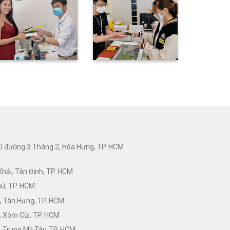
0 đường 3 Tháng 2, Hòa Hưng, TP. HCM
hải, Tân Định, TP. HCM
hú, TP. HCM
, Tân Hưng, TP. HCM
, Xóm Cũi, TP. HCM
 Trung Mỹ Tây, TP. HCM