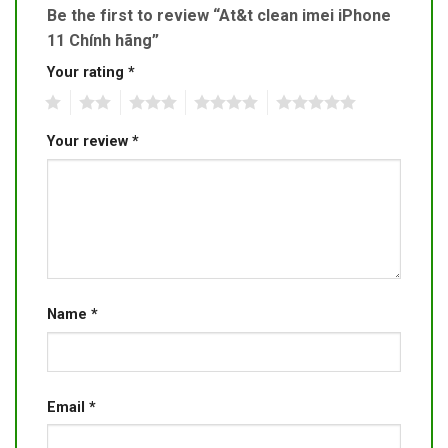
Be the first to review “At&t clean imei iPhone
11 Chính hãng”
Your rating
*
1
2
3
4
5
Your review
*
Name
*
Email
*