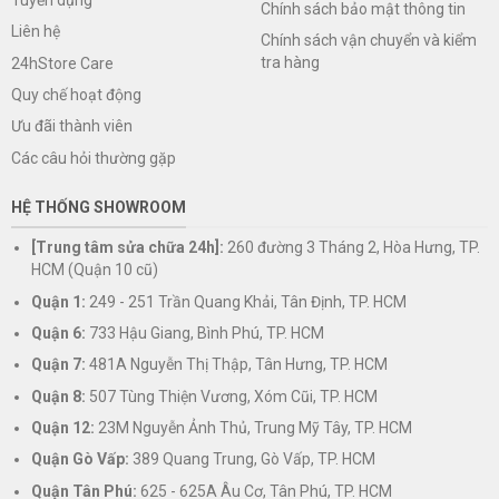
Chính sách bảo mật thông tin
Liên hệ
Chính sách vận chuyển và kiểm
tra hàng
24hStore Care
Quy chế hoạt động
Ưu đãi thành viên
Các câu hỏi thường gặp
HỆ THỐNG SHOWROOM
[Trung tâm sửa chữa 24h]:
260 đường 3 Tháng 2, Hòa Hưng, TP.
HCM (Quận 10 cũ)
Quận 1:
249 - 251 Trần Quang Khải, Tân Định, TP. HCM
Quận 6:
733 Hậu Giang, Bình Phú, TP. HCM
Quận 7:
481A Nguyễn Thị Thập, Tân Hưng, TP. HCM
Quận 8:
507 Tùng Thiện Vương, Xóm Cũi, TP. HCM
Quận 12:
23M Nguyễn Ảnh Thủ, Trung Mỹ Tây, TP. HCM
Quận Gò Vấp:
389 Quang Trung, Gò Vấp, TP. HCM
Quận Tân Phú:
625 - 625A Âu Cơ, Tân Phú, TP. HCM