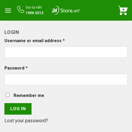
Skip
Gọi tư vấn
to
1900.0213
content
LOGIN
Username or email address
*
Password
*
Remember me
LOG IN
Lost your password?