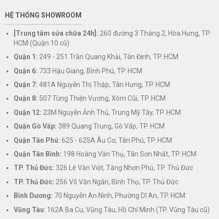
HỆ THỐNG SHOWROOM
[Trung tâm sửa chữa 24h]:
260 đường 3 Tháng 2, Hòa Hưng, TP.
HCM (Quận 10 cũ)
Quận 1:
249 - 251 Trần Quang Khải, Tân Định, TP. HCM
Quận 6:
733 Hậu Giang, Bình Phú, TP. HCM
Quận 7:
481A Nguyễn Thị Thập, Tân Hưng, TP. HCM
Quận 8:
507 Tùng Thiện Vương, Xóm Cũi, TP. HCM
Quận 12:
23M Nguyễn Ảnh Thủ, Trung Mỹ Tây, TP. HCM
Quận Gò Vấp:
389 Quang Trung, Gò Vấp, TP. HCM
Quận Tân Phú:
625 - 625A Âu Cơ, Tân Phú, TP. HCM
Quận Tân Bình:
198 Hoàng Văn Thụ, Tân Sơn Nhất, TP. HCM
TP. Thủ Đức:
326 Lê Văn Việt, Tăng Nhơn Phú, TP. Thủ Đức
TP. Thủ Đức:
256 Võ Văn Ngân, Bình Thọ, TP. Thủ Đức
Bình Dương:
70 Nguyễn An Ninh, Phường Dĩ An, TP. HCM
Vũng Tàu
: 162A Ba Cu, Vũng Tàu, Hồ Chí Minh (TP. Vũng Tàu cũ)