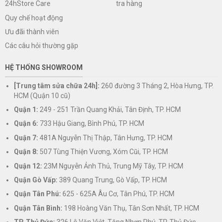
tra hàng
24hStore Care
Quy chế hoạt động
Ưu đãi thành viên
Các câu hỏi thường gặp
HỆ THỐNG SHOWROOM
[Trung tâm sửa chữa 24h]:
260 đường 3 Tháng 2, Hòa Hưng, TP.
HCM (Quận 10 cũ)
Quận 1:
249 - 251 Trần Quang Khải, Tân Định, TP. HCM
Quận 6:
733 Hậu Giang, Bình Phú, TP. HCM
Quận 7:
481A Nguyễn Thị Thập, Tân Hưng, TP. HCM
Quận 8:
507 Tùng Thiện Vương, Xóm Cũi, TP. HCM
Quận 12:
23M Nguyễn Ảnh Thủ, Trung Mỹ Tây, TP. HCM
Quận Gò Vấp:
389 Quang Trung, Gò Vấp, TP. HCM
Quận Tân Phú:
625 - 625A Âu Cơ, Tân Phú, TP. HCM
Quận Tân Bình:
198 Hoàng Văn Thụ, Tân Sơn Nhất, TP. HCM